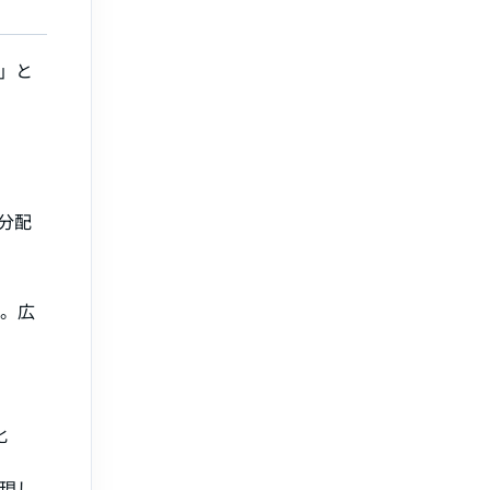
」と
分配
成。広
化
現し