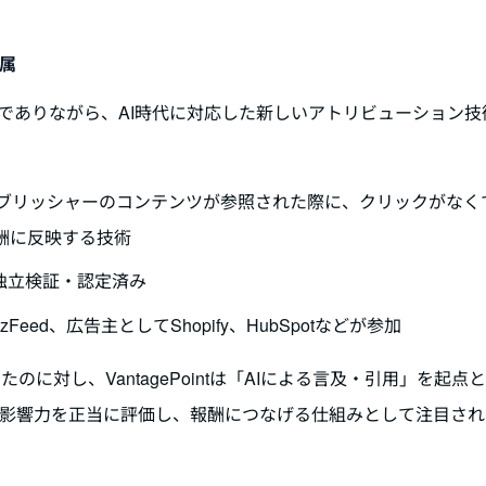
帰属
でありながら、AI時代に対応した新しいアトリビューション技
iewsなどでパブリッシャーのコンテンツが参照された際に、クリックがな
酬に反映する技術
）による独立検証・認定済み
zFeed、広告主としてShopify、HubSpotなどが参加
対し、VantagePointは「AIによる言及・引用」を起点
の影響力を正当に評価し、報酬につなげる仕組みとして注目され