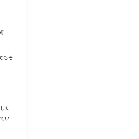
術
くてもそ
とした
てい