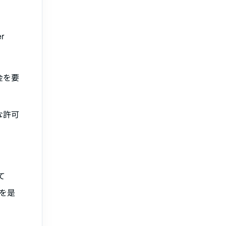
r
金を要
な許可
て
を是