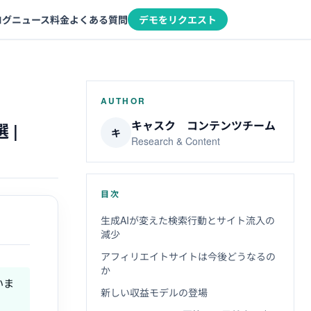
ログ
ニュース
料金
よくある質問
デモをリクエスト
AUTHOR
キャスク コンテンツチーム
 |
キ
Research & Content
目次
生成AIが変えた検索行動とサイト流入の
減少
アフィリエイトサイトは今後どうなるの
か
いま
新しい収益モデルの登場