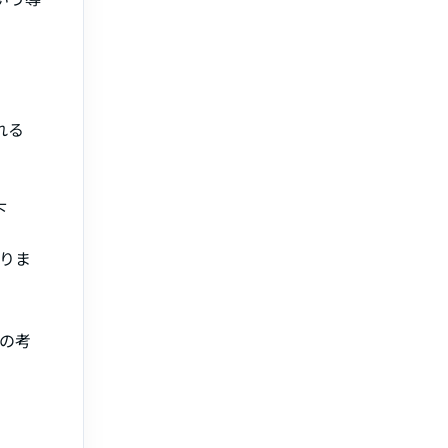
れる
下
りま
の考