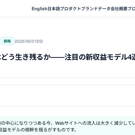
English
日本語
プロダクト
ブランドデータ
会社概要
ブ
2026/06/01
8分
戦略
どう生き残るか――注目の新収益モデル4選
成AIが検索体験の中心になりつつある今、Webサイトへの流入は大きく減少して
収益モデルの根幹を揺るがすものです。