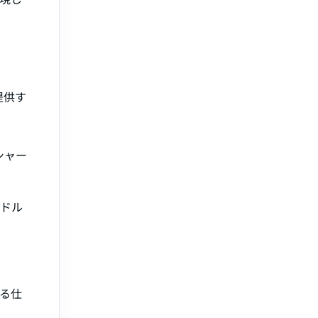
提供す
シャー
万ドル
る仕