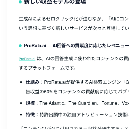
新しい収益モデルの登場
生成AIによるゼロクリック化が進むなか、「AIに
いう思想に基づく新しいサービスが次々と登場してい
ProRata.ai — AI回答への貢献度に応じたレベニュ
は、AIの回答生成に使われたコンテンツの
ProRata.ai
するプラットフォームです。
仕組み
：ProRata.aiが提供するAI検索エン
告収益の50%をコンテンツの貢献度に応じてパブ
規模
：The Atlantic、The Guardian、Fortu
特徴
：特許出願中の独自アトリビューション技術
「コンテンツがAIに引用される＝収益が発生する」