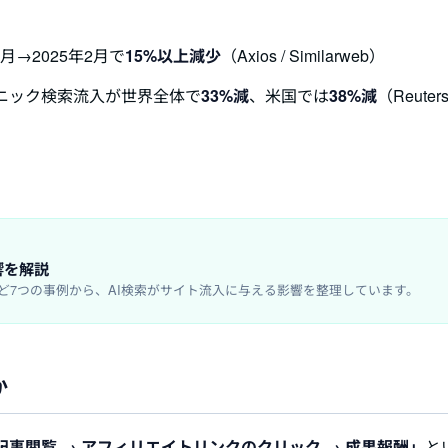
月→2025年2月で
15%以上減少
（Axios / Similarweb）
オーガニック検索流入が世界全体で
33%減
、米国では
38%減
（Reuter
響を解説
、Chartbeatなど7つの事例から、AI検索がサイト流入に与える影響を整理しています。
か
 記事閲覧 → アフィリエイトリンクのクリック → 成果報酬」
と