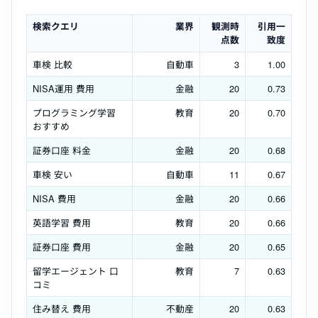
検索クエリ
業界
観測時
引用一
点数
致度
車検 比較
自動車
3
1.00
NISA運用 費用
金融
20
0.73
プログラミング学習
教育
20
0.70
おすすめ
証券口座 料金
金融
20
0.68
車検 安い
自動車
11
0.67
NISA 費用
金融
20
0.66
英語学習 費用
教育
20
0.66
証券口座 費用
金融
20
0.65
留学エージェント 口
教育
7
0.63
コミ
住み替え 費用
不動産
20
0.63