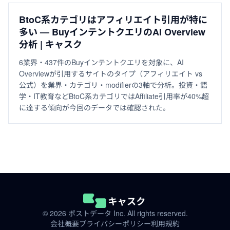
BtoC系カテゴリはアフィリエイト引用が特に
多い — BuyインテントクエリのAI Overview
分析 | キャスク
6業界・437件のBuyインテントクエリを対象に、AI
Overviewが引用するサイトのタイプ（アフィリエイト vs
公式）を業界・カテゴリ・modifierの3軸で分析。投資・語
学・IT教育などBtoC系カテゴリではAffiliate引用率が40%超
に達する傾向が今回のデータでは確認された。
© 2026 ポストデータ Inc. All rights reserved.
会社概要
プライバシーポリシー
利用規約